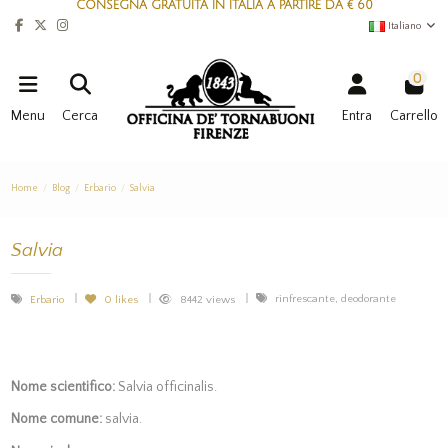
CONSEGNA GRATUITA IN ITALIA A PARTIRE DA € 60
Italiano
0
Menu
Cerca
Entra
Carrello
Home
Blog
Erbario
Salvia
Salvia
rinfrescante, deodorante
Erbario
0
likes
8442 views
Nome scientifico:
Salvia officinalis.
Nome comune:
salvia.