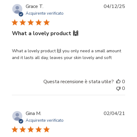
Data
Grace T.
04/12/25
di
Acquirente verificato
pubbl
What a lovely product 🙌
What a lovely product 🙌 you only need a small amount
and it lasts all day, leaves your skin lovely and soft
Questa recensione è stata utile?
0
0
Data
Gina M.
02/04/21
di
Acquirente verificato
pubbl