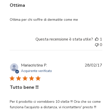
Ottima
Ottima per chi soffre di dermatite come me
Questa recensione è stata utile?
1
0
Data
Mariacristina P.
28/02/17
di
Acquirente verificato
pubbl
Tutto bene !!!
Per il prodotto ci vorrebbero 10 stelle !!! Ora che so come
funziona l'acquisto a distanza, vi ricontattero' presto !!!