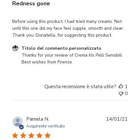
Redness gone
Before using this product, I had tried many creams. Not
until this one did my face feel supple, smooth and clear.
Thank you, Donatella, for suggesting this product.
Commenti del proprietario del negozio sulla recensione d
Titolo del commento personalizzato
Thanks for your review of Crema Iris Pelli Sensibili. 
Best wishes from Firenze.
Questa recensione è stata utile?
1
0
Data
Pamela N.
14/01/21
di
Acquirente verificato
pubbl