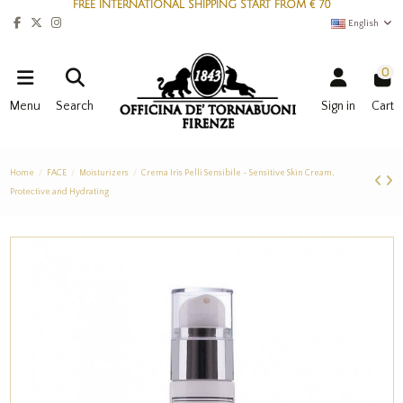
FREE INTERNATIONAL SHIPPING START FROM € 70
English
0
Menu
Search
Sign in
Cart
Home
FACE
Moisturizers
Crema Iris Pelli Sensibile - Sensitive Skin Cream,
Protective and Hydrating