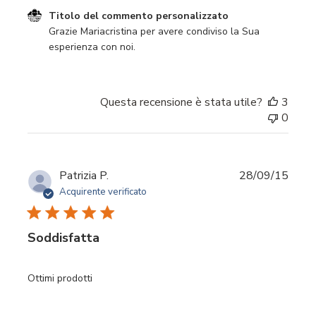
Commenti del proprietario del negozio sulla recensione d
Titolo del commento personalizzato
Grazie Mariacristina per avere condiviso la Sua 
esperienza con noi.
Questa recensione è stata utile?
3
0
Data
Patrizia P.
28/09/15
di
Acquirente verificato
pubbl
Soddisfatta
Ottimi prodotti