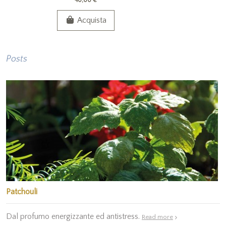
40,00 €
Acquista
Posts
Patchouli
Dal profumo energizzante ed antistress.
Read more