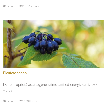
Erbario
10151 views
Eleuterococco
Dalle proprietà adattogene, stimolanti ed energizzanti.
Read
more
Erbario
8890 views