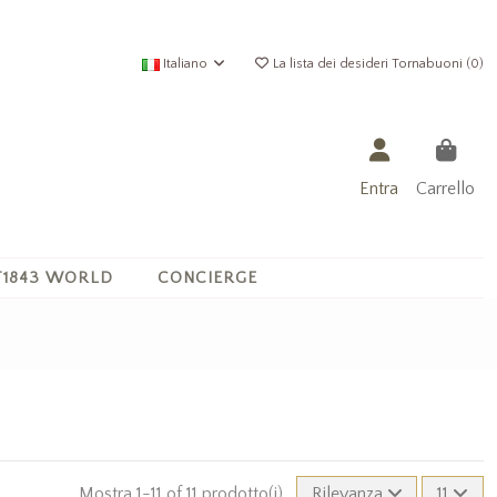
Italiano
La lista dei desideri Tornabuoni (
0
)
Entra
Carrello
1843 WORLD
CONCIERGE
Mostra 1-11 of 11 prodotto(i)
Rilevanza
11