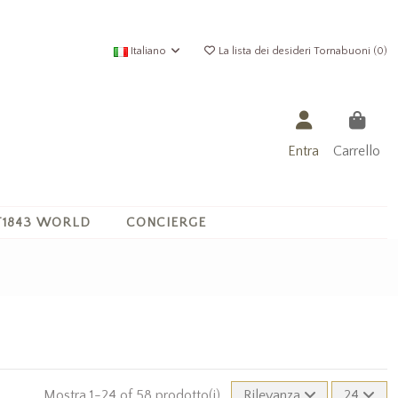
Italiano
La lista dei desideri Tornabuoni (
0
)
Entra
Carrello
1843 WORLD
CONCIERGE
Mostra 1-24 of 58 prodotto(i)
Rilevanza
24