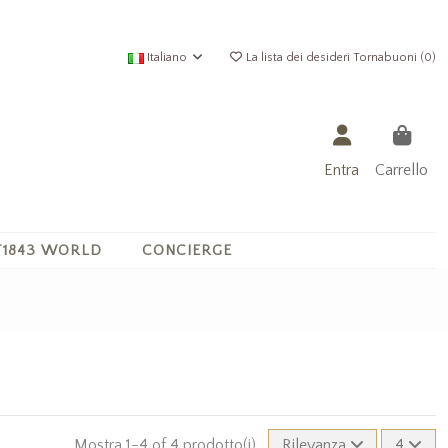
Italiano
La lista dei desideri Tornabuoni (
0
)
Entra
Carrello
1843 WORLD
CONCIERGE
Mostra 1-4 of 4 prodotto(i)
Rilevanza
4