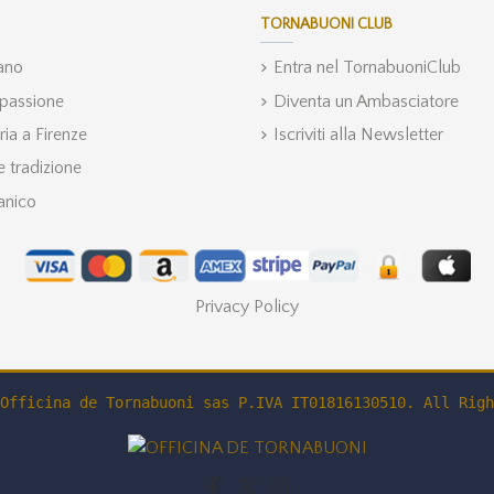
TORNABUONI CLUB
iano
Entra nel TornabuoniClub
 passione
Diventa un Ambasciatore
ria a Firenze
Iscriviti alla Newsletter
 tradizione
anico
Privacy Policy
Officina de Tornabuoni sas P.IVA IT01816130510. All Righ