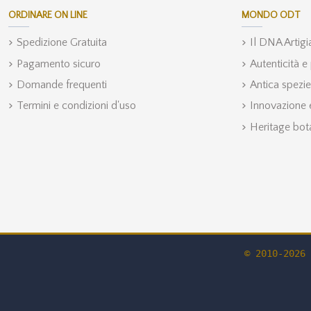
ORDINARE ON LINE
MONDO ODT
Spedizione Gratuita
Il DNA Artig
Pagamento sicuro
Autenticità e
Domande frequenti
Antica spezie
Termini e condizioni d'uso
Innovazione e
Heritage bot
© 2010-2026 