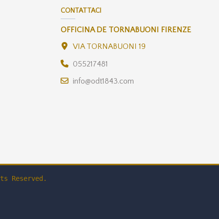
CONTATTACI
OFFICINA DE TORNABUONI FIRENZE
VIA TORNABUONI 19
055217481
info@odt1843.com
ts Reserved.