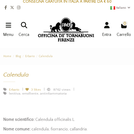
CONSEGNA GRATUITA IN ITALIA A PARTIRE DA € 60
Italiano
0
Menu
Cerca
Entra
Carrello
Home
Blog
Erbario
Calendula
Calendula
Erbario
3
likes
8762 views
lenitiva, emolliente, antinfiammatoria
Nome scientifico:
Calendula officinalis L.
Nome comune:
calendula, fiorrancio, callandria.