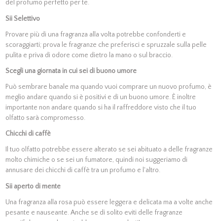
del profumo perfetto per te.
Sii Selettivo
Provare più di una fragranza alla volta potrebbe confonderti e
scoraggiarti; prova le fragranze che preferisci e spruzzale sulla pelle
pulita e priva di odore come dietro la mano o sul braccio.
Scegli una giornata in cui sei di buono umore
Può sembrare banale ma quando vuoi comprare un nuovo profumo, è
meglio andare quando si è positivi e di un buono umore. È inoltre
importante non andare quando si ha il raffreddore visto che il tuo
olfatto sarà compromesso.
Chicchi di caffè
Il tuo olfatto potrebbe essere alterato se sei abituato a delle fragranze
molto chimiche o se sei un fumatore, quindi noi suggeriamo di
annusare dei chicchi di caffè tra un profumo e l'altro.
Sii aperto di mente
Una fragranza alla rosa può essere leggera e delicata ma a volte anche
pesante e nauseante. Anche se di solito eviti delle fragranze