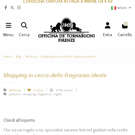
CONSEGNA GRATUITA IN ITALIA A PARTIRE DA € 60
Italiano
0
Menu
Cerca
Entra
Carrello
Home
Blog
Bellezza
Shopping in cerca della Fragranza ideale
Shopping in cerca della Fragranza ideale
Bellezza
0
likes
9795 views
profumi, shopping, fragranze, regalo
Chiedi all'esperto
Che sia un regalo o no, specialisti saranno lieti nel guidarti nella scelta