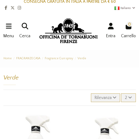
CONSEGNA GRATUITA IN ITALIA A PARTIRE DA € 60
Italiano
0
Menu
Cerca
Entra
Carrello
Home
FRAGRANZE CASA
Fragrance Gun spray
Verde
Verde
Rilevanza
2