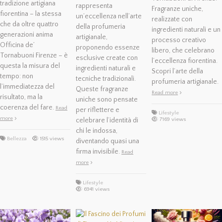
tradizione artigiana
rappresenta
Fragranze uniche,
fiorentina – la stessa
un’eccellenza nell’arte
realizzate con
che da oltre quattro
della profumeria
ingredienti naturali e un
generazioni anima
artigianale,
processo creativo
Officina de’
proponendo essenze
libero, che celebrano
Tornabuoni Firenze – è
esclusive create con
l’eccellenza fiorentina.
questa la misura del
ingredienti naturali e
Scopri l’arte della
tempo: non
tecniche tradizionali.
profumeria artigianale.
l’immediatezza del
Queste fragranze
Read more
risultato, ma la
uniche sono pensate
coerenza del fare.
Read
per riflettere e
Lifestyle
more
celebrare l’identità di
7169 views
chi le indossa,
Bellezza
1515 views
diventando quasi una
firma invisibile.
Read
more
Lifestyle
6941 views