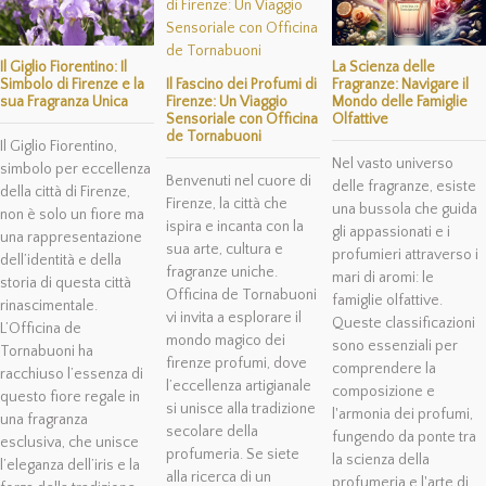
Il Giglio Fiorentino: Il
La Scienza delle
Simbolo di Firenze e la
Fragranze: Navigare il
Il Fascino dei Profumi di
sua Fragranza Unica
Mondo delle Famiglie
Firenze: Un Viaggio
Olfattive
Sensoriale con Officina
de Tornabuoni
Il Giglio Fiorentino,
Nel vasto universo
simbolo per eccellenza
Benvenuti nel cuore di
delle fragranze, esiste
della città di Firenze,
Firenze, la città che
una bussola che guida
non è solo un fiore ma
ispira e incanta con la
gli appassionati e i
una rappresentazione
sua arte, cultura e
profumieri attraverso i
dell’identità e della
fragranze uniche.
mari di aromi: le
storia di questa città
Officina de Tornabuoni
famiglie olfattive.
rinascimentale.
vi invita a esplorare il
Queste classificazioni
L’Officina de
mondo magico dei
sono essenziali per
Tornabuoni ha
firenze profumi, dove
comprendere la
racchiuso l’essenza di
l’eccellenza artigianale
composizione e
questo fiore regale in
si unisce alla tradizione
l'armonia dei profumi,
una fragranza
secolare della
fungendo da ponte tra
esclusiva, che unisce
profumeria. Se siete
la scienza della
l’eleganza dell’iris e la
alla ricerca di un
profumeria e l'arte di