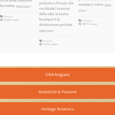
forza della tradizione
profumo a Firenze che
incantare i sensi.
Read
fiorentina.
Read more
racchiuda l’essenza
more
della città, la nostra
Firenze
boutique è la
11062 views
Lifestyle
5570 views
destinazione perfetta.
Read more
Firenze
7470 views
DNA Artigiano
Autenticità & Passione
Heritage Botannico