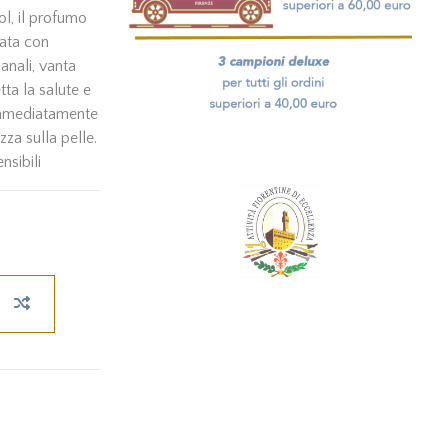
col, il profumo
eata con
anali, vanta
tta la salute e
a immediatamente
za sulla pelle.
nsibili