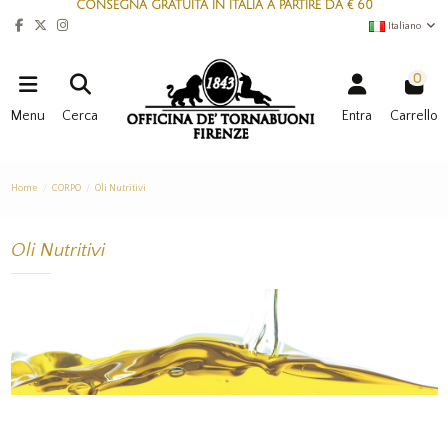
CONSEGNA GRATUITA IN ITALIA A PARTIRE DA € 60
Italiano
0
Menu
Cerca
Entra
Carrello
Home
CORPO
Oli Nutritivi
Oli Nutritivi