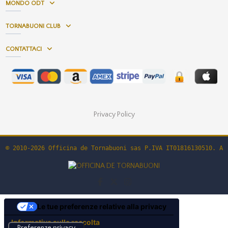
MONDO ODT
TORNABUONI CLUB
CONTATTACI
Privacy Policy
© 2010-2026 Officina de Tornabuoni sas P.IVA IT01816130510. Al
Le tue preferenze relative alla privacy
Informativa sulla raccolta