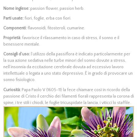
Nome inglese:
passion flower, passion herb.
Parti usate:
fiori, foglie, erba con fiori.
Componenti:
flavonoidi, fitosteroli, cumarine.
Proprietà:
favorisce il rilassamento in caso di stress, il sonno e il
benessere mentale.
Consigli d’uso:
l’utilizzo della passiflora è indicato particolarmente per
la sua azione sedativa nelle turbe minori del sonno dovute a stress,
nell’insonnia da eccitazione cerebrale dovuta ad eccessivo lavoro
intellettuale o legata a uno stato depressivo. È in grado di provocare un
sonno fisiologico.
Curiosità:
Papa Paolo V (1605-11) la fece chiamare così in ricordo della
passione di Cristo il cerchio dei filamenti fiorali rappresenta la corona di
spine, i tre stili i chiodi, le foglie tricuspidate la lancia, i viticci lo staffile.