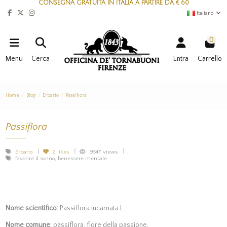
CONSEGNA GRATUITA IN ITALIA A PARTIRE DA € 60
Italiano
0
Menu
Cerca
Entra
Carrello
Home
Blog
Erbario
Passiflora
Passiflora
Erbario
2
likes
9547 views
favorire il sonno, benessere mentale
Nome scientifico:
Passiflora incarnata L.
Nome comune
: passiflora, fiore della passione.