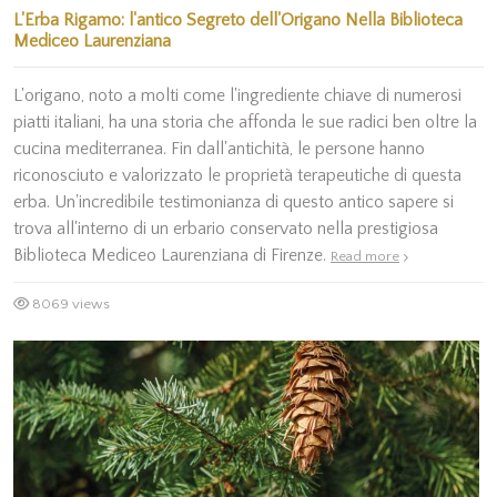
L'Erba Rigamo: l'antico Segreto dell'Origano Nella Biblioteca
Mediceo Laurenziana
L'origano, noto a molti come l'ingrediente chiave di numerosi
piatti italiani, ha una storia che affonda le sue radici ben oltre la
cucina mediterranea. Fin dall'antichità, le persone hanno
riconosciuto e valorizzato le proprietà terapeutiche di questa
erba. Un'incredibile testimonianza di questo antico sapere si
trova all'interno di un erbario conservato nella prestigiosa
Biblioteca Mediceo Laurenziana di Firenze.
Read more
8069 views