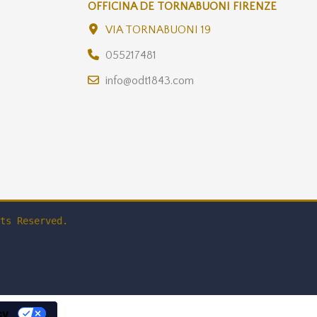
OFFICINA DE TORNABUONI FIRENZE
VIA TORNABUONI 19
055217481
info@odt1843.com
ts Reserved.
cy