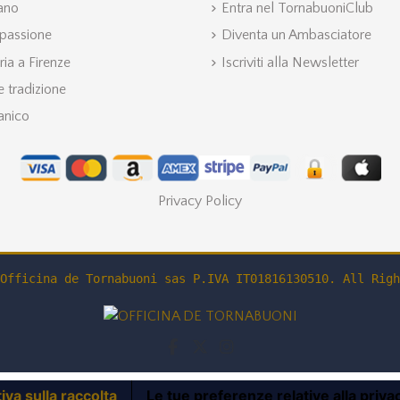
iano
Entra nel TornabuoniClub
 passione
Diventa un Ambasciatore
ria a Firenze
Iscriviti alla Newsletter
 tradizione
anico
Privacy Policy
Officina de Tornabuoni sas P.IVA IT01816130510. All Righ
iva sulla raccolta
Le tue preferenze relative alla priva