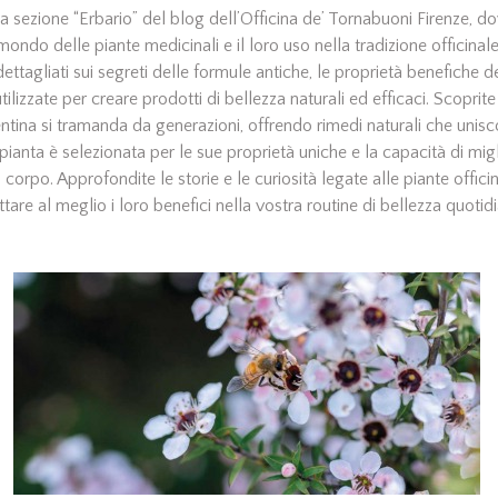
a sezione “Erbario” del blog dell’Officina de’ Tornabuoni Firenze, 
mondo delle piante medicinali e il loro uso nella tradizione officinale
 dettagliati sui segreti delle formule antiche, le proprietà benefiche 
lizzate per creare prodotti di bellezza naturali ed efficaci. Scopri
rentina si tramanda da generazioni, offrendo rimedi naturali che unisc
pianta è selezionata per le sue proprietà uniche e la capacità di migl
 corpo. Approfondite le storie e le curiosità legate alle piante offici
ttare al meglio i loro benefici nella vostra routine di bellezza quotid