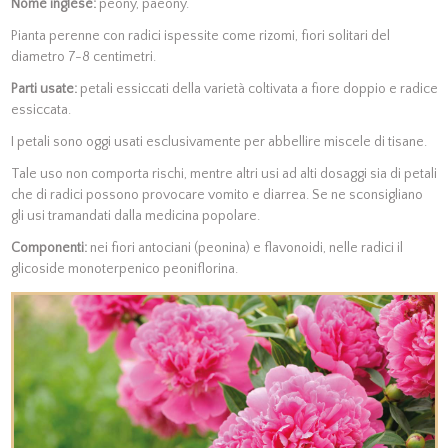
Nome inglese:
peony, paeony.
Pianta perenne con radici ispessite come rizomi, fiori solitari del
diametro 7-8 centimetri.
Parti usate:
petali essiccati della varietà coltivata a fiore doppio e radice
essiccata.
I petali sono oggi usati esclusivamente per abbellire miscele di tisane.
Tale uso non comporta rischi, mentre altri usi ad alti dosaggi sia di petali
che di radici possono provocare vomito e diarrea. Se ne sconsigliano
gli usi tramandati dalla medicina popolare.
Componenti:
nei fiori antociani (peonina) e flavonoidi, nelle radici il
glicoside monoterpenico peoniflorina.