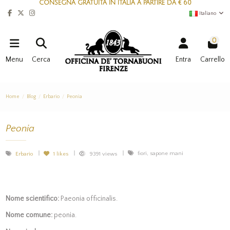
CONSEGNA GRATUITA IN ITALIA A PARTIRE DA € 60
Italiano
0
Menu
Cerca
Entra
Carrello
Home
Blog
Erbario
Peonia
Peonia
fiori, sapone mani
Erbario
1
likes
9391 views
Nome scientifico:
Paeonia officinalis.
Nome comune:
peonia.