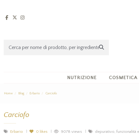
NUTRIZIONE
COSMETICA
Home
Blog
Erbario
Carciofo
Carciofo
Erbario
0
likes
9078 views
depurativo, funzionalità 