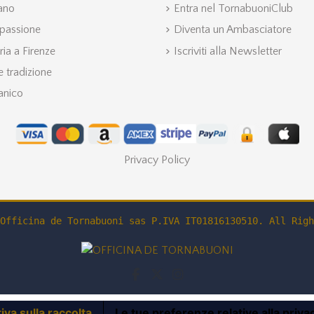
iano
Entra nel TornabuoniClub
 passione
Diventa un Ambasciatore
ria a Firenze
Iscriviti alla Newsletter
 tradizione
anico
Privacy Policy
Officina de Tornabuoni sas P.IVA IT01816130510. All Righ
iva sulla raccolta
Le tue preferenze relative alla priva