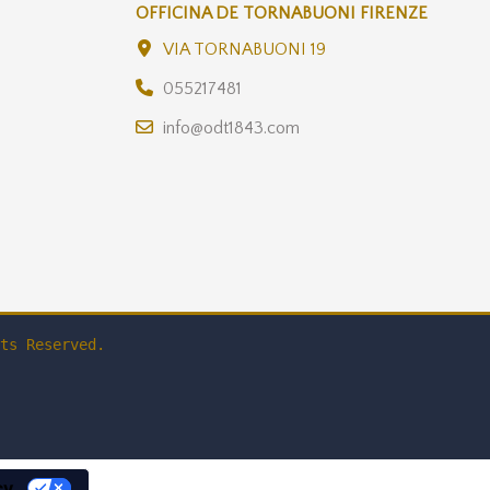
OFFICINA DE TORNABUONI FIRENZE
VIA TORNABUONI 19
055217481
info@odt1843.com
ts Reserved.
cy