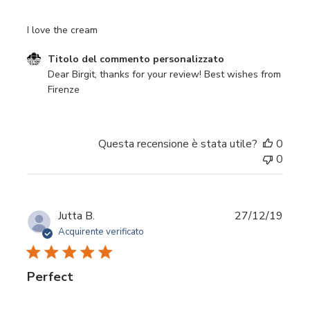
I love the cream
Commenti del proprietario del negozio sulla recensione d
Titolo del commento personalizzato
Dear Birgit, thanks for your review! Best wishes from 
Firenze
Questa recensione è stata utile?
0
0
Data
Jutta B.
27/12/19
di
Acquirente verificato
pubbl
Perfect