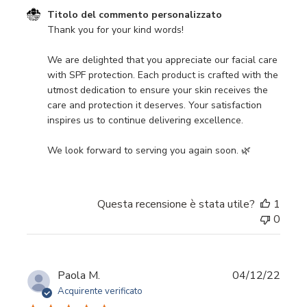
Commenti del proprietario del negozio sulla recensione di
Titolo del commento personalizzato
Thank you for your kind words!

We are delighted that you appreciate our facial care 
with SPF protection. Each product is crafted with the 
utmost dedication to ensure your skin receives the 
care and protection it deserves. Your satisfaction 
inspires us to continue delivering excellence.

We look forward to serving you again soon. 🌿
Questa recensione è stata utile?
1
0
Data
Paola M.
04/12/22
di
Acquirente verificato
pubbl