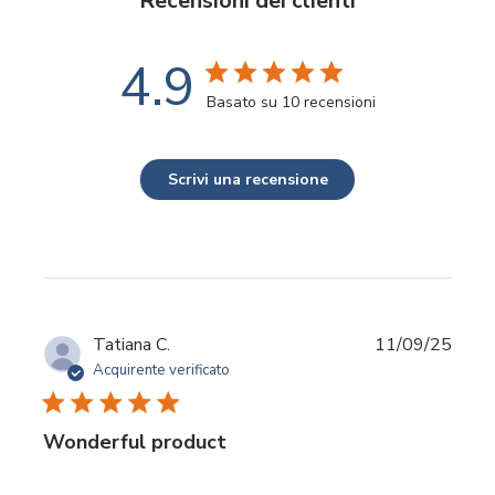
Recensioni dei clienti
4.9
Basato su 10 recensioni
Scrivi una recensione
Data
Tatiana C.
11/09/25
di
Acquirente verificato
pubbl
Wonderful product