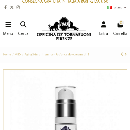
CONSEGNA GRATUITA IN ITALIA A PARTIRE DA € 60
Italiano
0
Menu
Cerca
Entra
Carrello
Home
VISO
Aging Skin
Illumina - Radiance day cream spf 15