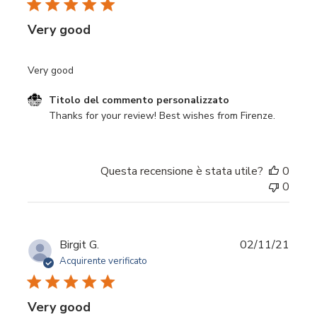
Very good
Very good
Commenti del proprietario del negozio sulla recensione 
Titolo del commento personalizzato
Thanks for your review! Best wishes from Firenze.
Questa recensione è stata utile?
0
0
Data
Birgit G.
02/11/21
di
Acquirente verificato
pubbl
Very good