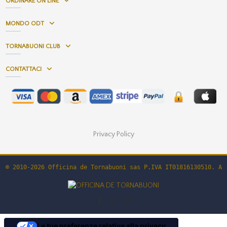
ORDINARE ON LINE
MONDO ODT
TORNABUONI CLUB
CONTATTACI
Privacy Policy
© 2010-2026 Officina de Tornabuoni sas P.IVA IT01816130510. Al
Le tue preferenze relative alla privacy