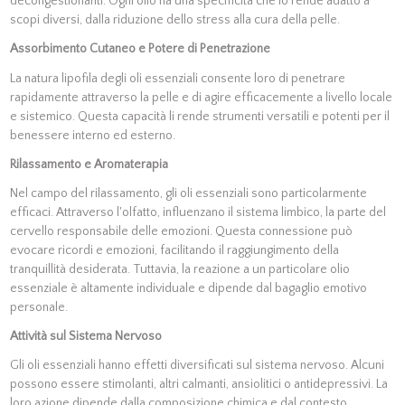
decongestionanti. Ogni olio ha una specificità che lo rende adatto a
scopi diversi, dalla riduzione dello stress alla cura della pelle.
Assorbimento Cutaneo e Potere di Penetrazione
La natura lipofila degli oli essenziali consente loro di penetrare
rapidamente attraverso la pelle e di agire efficacemente a livello locale
e sistemico. Questa capacità li rende strumenti versatili e potenti per il
benessere interno ed esterno.
Rilassamento e Aromaterapia
Nel campo del rilassamento, gli oli essenziali sono particolarmente
efficaci. Attraverso l'olfatto, influenzano il sistema limbico, la parte del
cervello responsabile delle emozioni. Questa connessione può
evocare ricordi e emozioni, facilitando il raggiungimento della
tranquillità desiderata. Tuttavia, la reazione a un particolare olio
essenziale è altamente individuale e dipende dal bagaglio emotivo
personale.
Attività sul Sistema Nervoso
Gli oli essenziali hanno effetti diversificati sul sistema nervoso. Alcuni
possono essere stimolanti, altri calmanti, ansiolitici o antidepressivi. La
loro azione dipende dalla composizione chimica e dal contesto