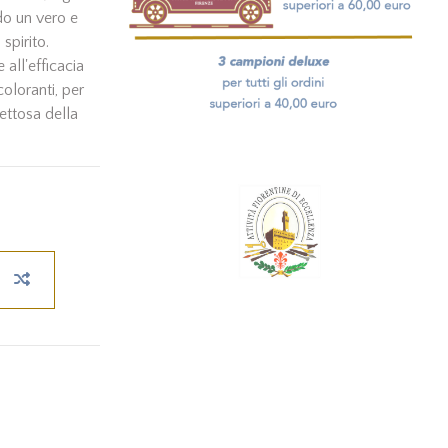
do un vero e
spirito.
all'efficacia
oloranti, per
pettosa della