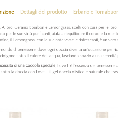
izione
Dettagli del prodotto
Erbario e Tornabuon
li, Alloro, Geranio Bourbon e Lemongrass, scelti con cura per le loro
oto per le sue virtù purificanti, aiuta a riequilibrare il corpo e la me
fine, il Lemongrass, con le sue note vivaci e rinfrescanti, è un vero t
ondo di benessere, dove ogni doccia diventa un'occasione per ricon
sciolgono sotto il calore dell'acqua, lasciando spazio a una serenità
ecessita di una coccola speciale
, Love L è l'essenza del benessere che
 sotto la doccia con Love L, il gel doccia olistico e naturale che tra