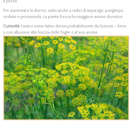
il pesce.
Per aumentare la diuresi, unito anche a radici di asparago, pungitopo,
sedano e prezzemolo. La pianta fresca ha maggiore azione diuretica.
Curiosità:
l’antico nome latino deriva probabilmente da foenum = fieno
o con allusione alla finezza delle foglie o al suo aroma.