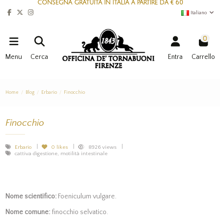
CONSEGNA GRATUITA IN ITALIA A PARTIRE DA € 60
Italiano
0
Menu
Cerca
Entra
Carrello
Home
Blog
Erbario
Finocchio
Finocchio
Erbario
0
likes
8926 views
cattiva digestione, motilità intestinale
Nome scientifico:
Foeniculum vulgare.
Nome comune:
finocchio selvatico.