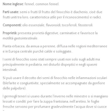
Nome inglese:
fennel, common fennel.
Parti usate:
semi o frutti (il frutto del finocchio è diachenio, cioè due
frutti uniti tra loro, caratteristica utile per il riconoscimento) e radici.
Componenti:
olio essenziale, flavonoidi, tocoferoli, fitosteroli.
Proprietà:
presenta prorietà digestive, carminative e favorisce la
motilità gastointestinale.
Pianta erbacea, da annua a perenne, diffusa nelle regioni mediterranee
e in Europa centrale purchè calde e soleggiate.
I semi di finocchio sono stati sempre usati non solo sugli adulti ma
principalmente in pediatria, nei disturbi dispeptici e negli spasmi
intestinali.
Si può usare il decotto dei semi di finocchio nelle infiammazioni oculari
(blefarite e congiuntivite, specialmente se accompagnate da gonfiore
delle palpebre).
I germogli teneri si usano durante l’inverno nelle minestre o si mangiano
lessati e conditi: per fare la zuppa frantoiana, nell’aretino, le foglie
fresche servono per profumare gradevolmente l’acqua dove si cuoce