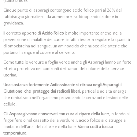
(spina bifida).
Cinque punte di asparagi contengono acido folico pari al 28% del
fabbisogno giornaliero da aumentare raddoppiando la dose in
gravidanza.
II corretto apporto di
Acido Folico
è molto importante anche nella
prevenzione di malattie del cuore: infatti riesce a regolare la quantità
di omocisteina nel sangue, un aminoacido che nuoce alle arterie che
portano il sangue al cuore e al cervello.
Come tutte le verdure a foglia verde anche gli Asparagi hanno un forte
effetto protettivo nei confronti dei tumori del colon e della cervice
uterina,
Una sostanza fortemente Antiossidante si ritrova negli Asparagi. il
Glutatione che protegge dai radicali liberi,
particelle ad alta energia
che rimbalzano nell’organismo provocando lacerazioni e lesioni nelle
cellule.
Gli Asparagi vanno conservati con cura al riparo della luce,
in fondo al
frigorifero o nel cassetto della verdure. L’acido folico si distrugge al
contatto dell’aria, del calore e della luce.
Vanno cotti a bassa
temperatura.