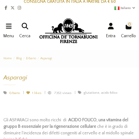
CONSEGNA GRATUITA IN ITALIA A PARTIRE DA € 60
Italiano
0
Menu
Cerca
Entra
Carrello
Home
Blog
Erbario
Asparagi
Asparagi
glutatione, acido folico
Erbario
1
likes
7353 views
Gli ASPARAGI sono molto ricchi di
ACIDO FOLICO, una vitamina del
gruppo B essenziale per la rigenerazione cellulare
che è in grado di
diminuire l’incidenza dei difetti congeniti al cervello e al midollo spinale