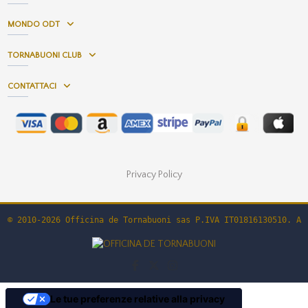
MONDO ODT
TORNABUONI CLUB
CONTATTACI
Privacy Policy
© 2010-2026 Officina de Tornabuoni sas P.IVA IT01816130510. Al
Le tue preferenze relative alla privacy