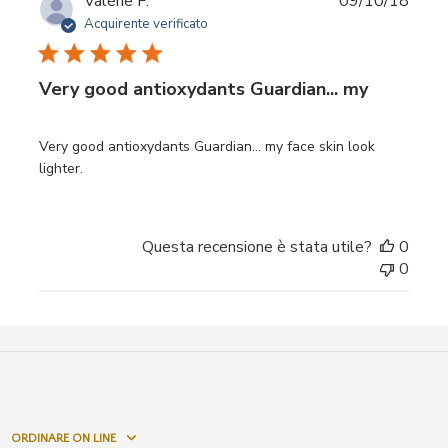
Valérie F.
09/10/18
di
Acquirente verificato
pubbl
Very good antioxydants Guardian... my
Very good antioxydants Guardian... my face skin look
lighter.
Questa recensione è stata utile?
0
0
ORDINARE ON LINE