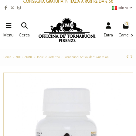
CONSEGNA GRATUITA IN ITALIA A PARTIRE DA € 60
Italiano
0
Menu
Cerca
Entra
Carrello
Home
NUTRIZIONE
Tonici e Protettivi
Tornabuoni Antioxidant Guardian