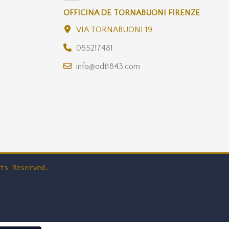
OFFICINA DE TORNABUONI FIRENZE
VIA TORNABUONI 19
055217481
info@odt1843.com
ts Reserved.