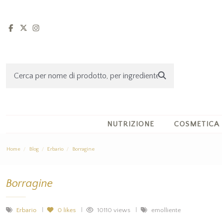
NUTRIZIONE
COSMETICA
Home
Blog
Erbario
Borragine
Borragine
Erbario
0
likes
10110 views
emolliente