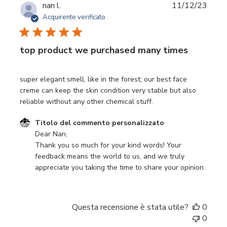
Data
nan l.
11/12/23
di
Acquirente verificato
pubbl
top product we purchased many times
super elegant smell, like in the forest; our best face
creme can keep the skin condition very stable but also
reliable without any other chemical stuff.
Commenti del proprietario del negozio sulla recensione d
Titolo del commento personalizzato
Dear Nan,

Thank you so much for your kind words! Your 
feedback means the world to us, and we truly 
appreciate you taking the time to share your opinion.
Questa recensione è stata utile?
0
0