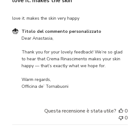
love it. makes the skin
love it. makes the skin very happy
Commenti del proprietario del negozio sulla recensione d
Titolo del commento personalizzato
Dear Anastasia,

Thank you for your lovely feedback! We’re so glad 
to hear that Crema Rinascimento makes your skin 
happy — that’s exactly what we hope for.

Warm regards,

Officina de’ Tornabuoni
Questa recensione è stata utile?
0
0