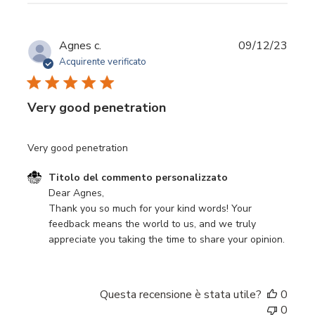
Data
Agnes c.
09/12/23
di
Acquirente verificato
pubbl
Very good penetration
Very good penetration
Commenti del proprietario del negozio sulla recensione d
Titolo del commento personalizzato
Dear Agnes,

Thank you so much for your kind words! Your 
feedback means the world to us, and we truly 
appreciate you taking the time to share your opinion.
Questa recensione è stata utile?
0
0