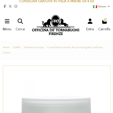
CONSEGNA GRATUITA IN ITALIA A PARTIRE DA € 60
Italiano
0
Menu
Cerca
Entra
Carrello
Home
CORPO
Trattamenti corpo
Crema Rinascimento, Rejuvenating Anti-pollution
Cream