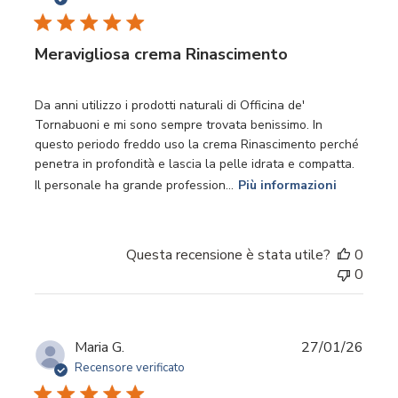
pubbl
Meravigliosa crema Rinascimento
Da anni utilizzo i prodotti naturali di Officina de'
Tornabuoni e mi sono sempre trovata benissimo. In
questo periodo freddo uso la crema Rinascimento perché
penetra in profondità e lascia la pelle idrata e compatta.
Il personale ha grande profession...
Più informazioni
Questa recensione è stata utile?
0
0
Data
Maria G.
27/01/26
di
Recensore verificato
pubbl