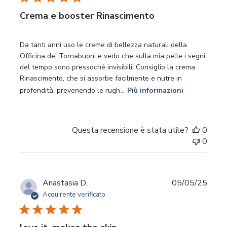
Crema e booster Rinascimento
Da tanti anni uso le creme di bellezza naturali della
Officina de' Tornabuoni e vedo che sulla mia pelle i segni
del tempo sono pressoché invisibili. Consiglio la crema
Rinascimento, che si assorbe facilmente e nutre in
profondità, prevenendo le rugh...
Più informazioni
Questa recensione è stata utile?
0
0
Data
Anastasia D.
05/05/25
di
Acquirente verificato
pubbl