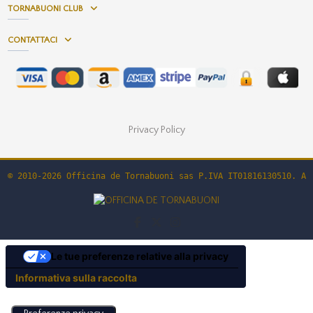
TORNABUONI CLUB
CONTATTACI
Privacy Policy
© 2010-2026 Officina de Tornabuoni sas P.IVA IT01816130510. Al
Le tue preferenze relative alla privacy
Informativa sulla raccolta