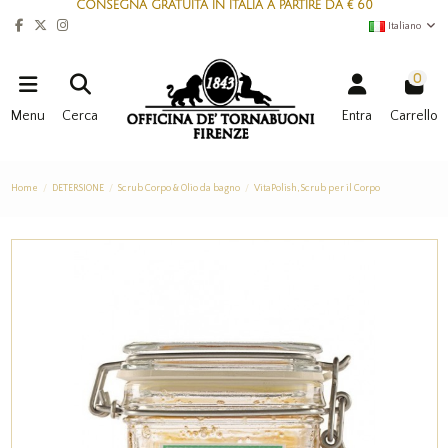
CONSEGNA GRATUITA IN ITALIA A PARTIRE DA € 60
Italiano
0
Menu
Cerca
Entra
Carrello
Home
DETERSIONE
Scrub Corpo & Olio da bagno
VitaPolish, Scrub per il Corpo