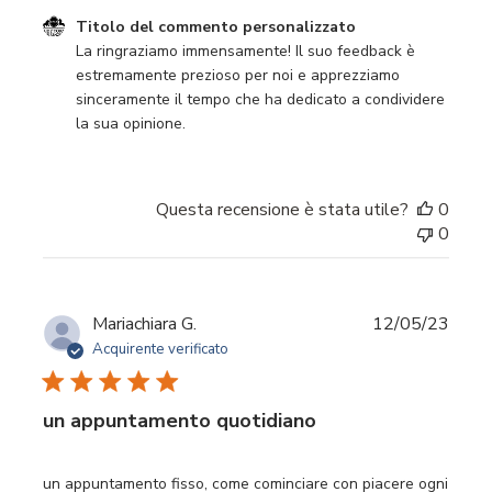
Commenti del proprietario del negozio sulla recensione d
Titolo del commento personalizzato
La ringraziamo immensamente! Il suo feedback è 
estremamente prezioso per noi e apprezziamo 
sinceramente il tempo che ha dedicato a condividere 
la sua opinione.
Questa recensione è stata utile?
0
0
Data
Mariachiara G.
12/05/23
di
Acquirente verificato
pubbl
un appuntamento quotidiano
un appuntamento fisso, come cominciare con piacere ogni