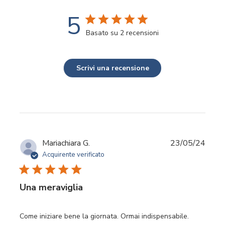
5
Basato su 2 recensioni
Scrivi una recensione
Data
Mariachiara G.
23/05/24
di
Acquirente verificato
pubbl
Una meraviglia
Come iniziare bene la giornata. Ormai indispensabile.