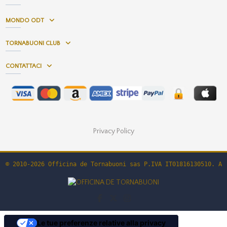
MONDO ODT
TORNABUONI CLUB
CONTATTACI
Privacy Policy
© 2010-2026 Officina de Tornabuoni sas P.IVA IT01816130510. Al
Le tue preferenze relative alla privacy