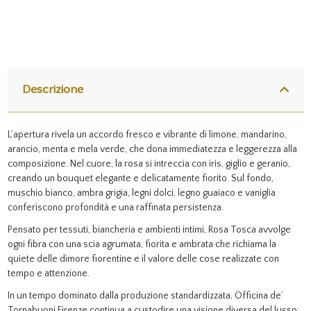
Descrizione
L’apertura rivela un accordo fresco e vibrante di limone, mandarino,
arancio, menta e mela verde, che dona immediatezza e leggerezza alla
composizione. Nel cuore, la rosa si intreccia con iris, giglio e geranio,
creando un bouquet elegante e delicatamente fiorito. Sul fondo,
muschio bianco, ambra grigia, legni dolci, legno guaiaco e vaniglia
conferiscono profondità e una raffinata persistenza.
Pensato per tessuti, biancheria e ambienti intimi, Rosa Tosca avvolge
ogni fibra con una scia agrumata, fiorita e ambrata che richiama la
quiete delle dimore fiorentine e il valore delle cose realizzate con
tempo e attenzione.
In un tempo dominato dalla produzione standardizzata, Officina de’
Tornabuoni Firenze continua a custodire una visione diversa del lusso: