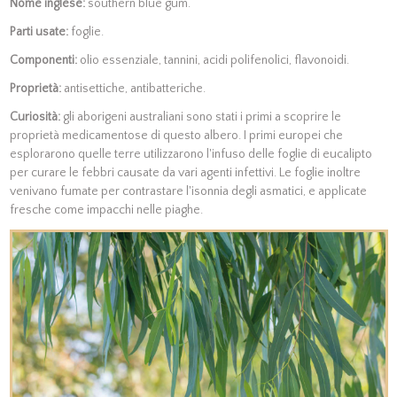
Nome inglese:
southern blue gum.
Parti usate:
foglie.
Componenti:
olio essenziale, tannini, acidi polifenolici, flavonoidi.
Proprietà:
antisettiche, antibatteriche.
Curiosità:
gli aborigeni australiani sono stati i primi a scoprire le
proprietà medicamentose di questo albero. I primi europei che
esplorarono quelle terre utilizzarono l'infuso delle foglie di eucalipto
per curare le febbri causate da vari agenti infettivi. Le foglie inoltre
venivano fumate per contrastare l'isonnia degli asmatici, e applicate
fresche come impacchi nelle piaghe.