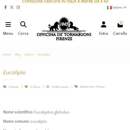
CONSEGNA GRATUITA IN ITALIA A PARTIRE DA € 60
Italiano
0
Menu
Cerca
Entra
Carrello
Home
Blog
Erbario
Eucalipto
Eucalipto
balsamico, fresco
Erbario
0
likes
10415 views
Nome scientifico:
Eucalyptus globulus.
Nome comune:
eucalipto.