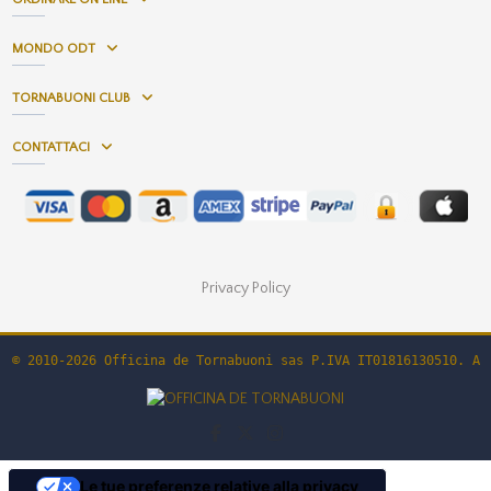
MONDO ODT
TORNABUONI CLUB
CONTATTACI
Privacy Policy
© 2010-2026 Officina de Tornabuoni sas P.IVA IT01816130510. Al
Le tue preferenze relative alla privacy