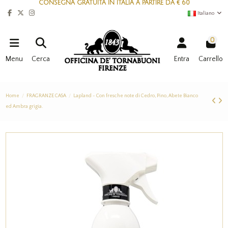
CONSEGNA GRATUITA IN ITALIA A PARTIRE DA € 60
Italiano
0
Menu
Cerca
Entra
Carrello
Home
FRAGRANZE CASA
Lapland - Con fresche note di Cedro, Pino, Abete Bianco
ed Ambra grigia.