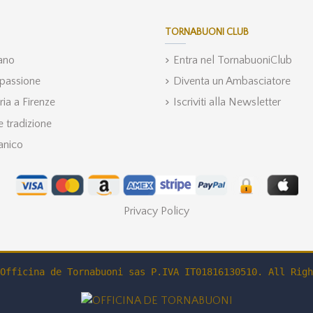
TORNABUONI CLUB
iano
Entra nel TornabuoniClub
 passione
Diventa un Ambasciatore
ria a Firenze
Iscriviti alla Newsletter
 tradizione
anico
Privacy Policy
Officina de Tornabuoni sas P.IVA IT01816130510. All Righ