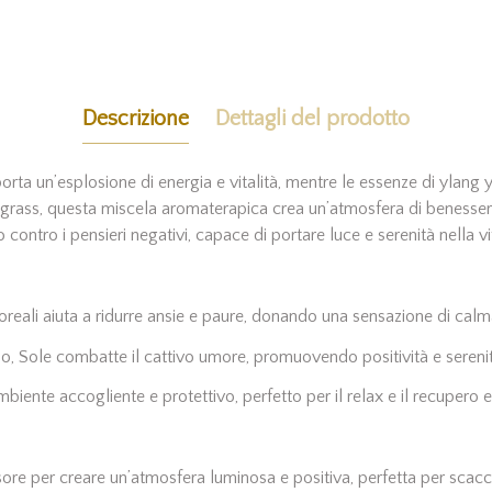
Descrizione
Dettagli del prodotto
orta un’esplosione di energia e vitalità, mentre le essenze di ylang
rass, questa miscela aromaterapica crea un’atmosfera di benessere e
ntro i pensieri negativi, capace di portare luce e serenità nella vita 
reali aiuta a ridurre ansie e paure, donando una sensazione di calm
no, Sole combatte il cattivo umore, promuovendo positività e serenit
iente accogliente e protettivo, perfetto per il relax e il recupero 
ore per creare un’atmosfera luminosa e positiva, perfetta per scacci