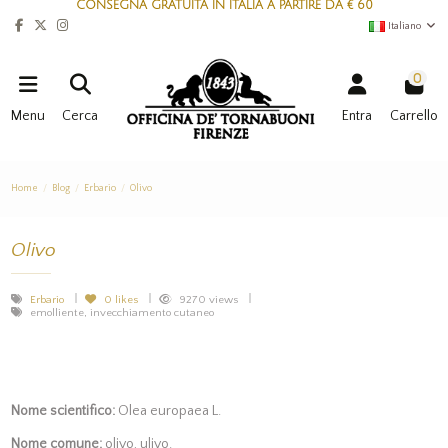
CONSEGNA GRATUITA IN ITALIA A PARTIRE DA € 60
Italiano
0
Menu
Cerca
Entra
Carrello
Home
Blog
Erbario
Olivo
Olivo
Erbario
0
likes
9270 views
emolliente, invecchiamento cutaneo
Nome scientifico:
Olea europaea L.
Nome comune:
olivo, ulivo.