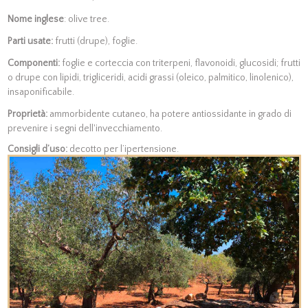
Nome inglese
: olive tree.
Parti usate:
frutti (drupe), foglie.
Componenti:
foglie e corteccia con triterpeni, flavonoidi, glucosidi; frutti
o drupe con lipidi, trigliceridi, acidi grassi (oleico, palmitico, linolenico),
insaponificabile.
Proprietà:
ammorbidente cutaneo, ha potere antiossidante in grado di
prevenire i segni dell'invecchiamento.
Consigli d’uso:
decotto per l’ipertensione.