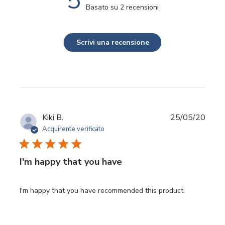
5
Basato su 2 recensioni
Scrivi una recensione
Data
Kiki B.
25/05/20
di
Acquirente verificato
pubbl
I'm happy that you have
I'm happy that you have recommended this product.