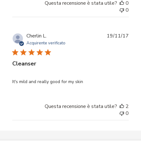
Questa recensione è stata utile?
0
0
Data
Cherlin L.
19/11/17
di
Acquirente verificato
pubbl
Cleanser
It's mild and really good for my skin
Questa recensione è stata utile?
2
0