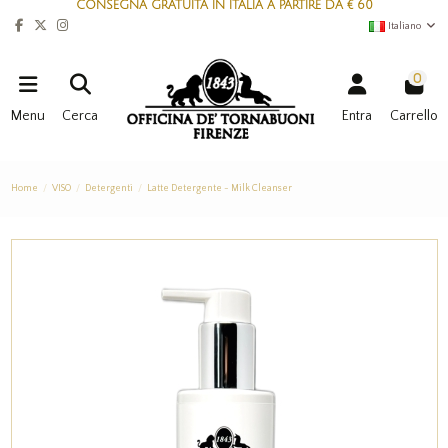
CONSEGNA GRATUITA IN ITALIA A PARTIRE DA € 60
Italiano
0
Menu
Cerca
Entra
Carrello
Home
VISO
Detergenti
Latte Detergente - Milk Cleanser