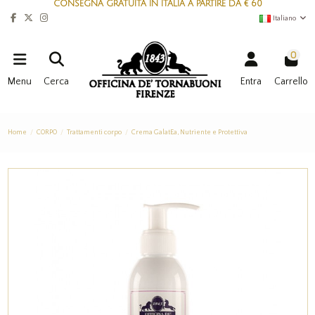
CONSEGNA GRATUITA IN ITALIA A PARTIRE DA € 60
Italiano
0
Menu
Cerca
Entra
Carrello
Home
CORPO
Trattamenti corpo
Crema GalatEa, Nutriente e Protettiva