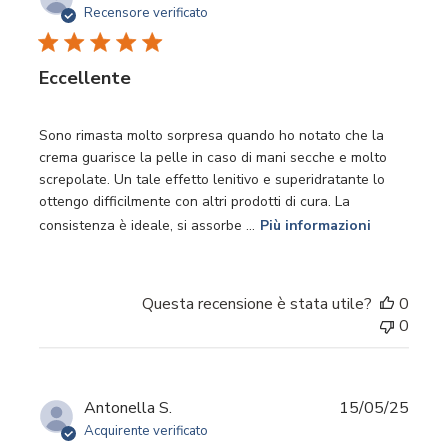
di
Recensore verificato
pubbl
Eccellente
Sono rimasta molto sorpresa quando ho notato che la
crema guarisce la pelle in caso di mani secche e molto
screpolate. Un tale effetto lenitivo e superidratante lo
ottengo difficilmente con altri prodotti di cura. La
consistenza è ideale, si assorbe ...
Più informazioni
Questa recensione è stata utile?
0
0
Data
Antonella S.
15/05/25
di
Acquirente verificato