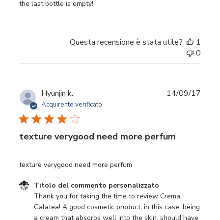
the last bottle is empty!
Questa recensione è stata utile?
1
0
Data
Hyunjin k.
14/09/17
di
Acquirente verificato
pubbl
texture verygood need more perfum
texture verygood need more perfum
Commenti del proprietario del negozio sulla recensione d
Titolo del commento personalizzato
Thank you for taking the time to review Crema 
Galatea! A good cosmetic product, in this case, being 
a cream that absorbs well into the skin, should have 