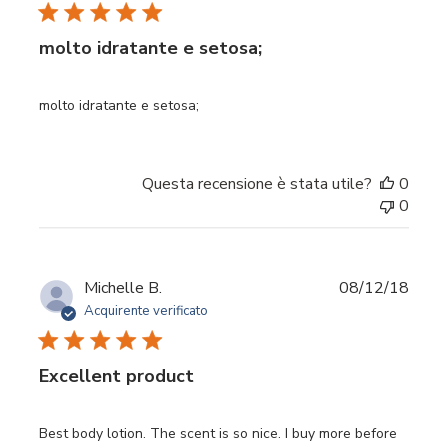
pubbl
molto idratante e setosa;
molto idratante e setosa;
Questa recensione è stata utile?
0
0
Data
Michelle B.
08/12/18
di
Acquirente verificato
pubbl
Excellent product
Best body lotion. The scent is so nice. I buy more before