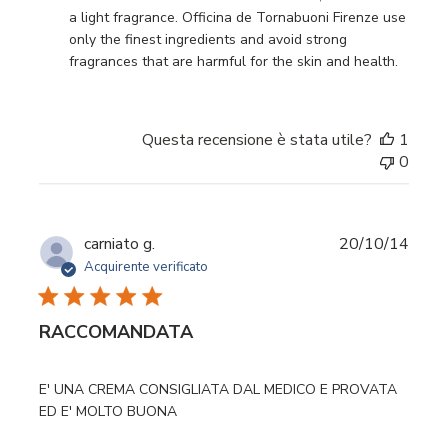
a light fragrance. Officina de Tornabuoni Firenze use 
only the finest ingredients and avoid strong 
fragrances that are harmful for the skin and health.
Questa recensione è stata utile?
1
0
Data
carniato g.
20/10/14
di
Acquirente verificato
pubbl
RACCOMANDATA
E' UNA CREMA CONSIGLIATA DAL MEDICO E PROVATA
ED E' MOLTO BUONA