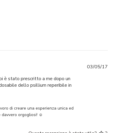
Data
03/05/17
di
oi è stato prescritto a me dopo un
pubblicazio
dosabile dello psillium reperibile in
rsonalizzato il Wed May 03 2017
lavoro di creare una esperienza unica ed 
e davvero orgogliosi! ☺