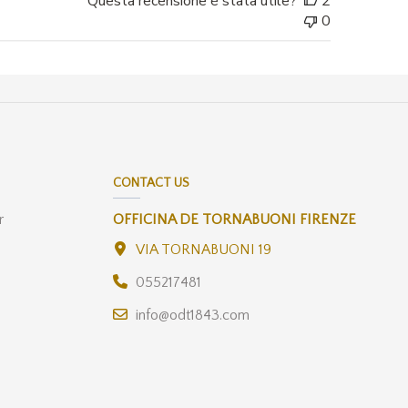
Questa recensione è stata utile?
2
0
CONTACT US
r
OFFICINA DE TORNABUONI FIRENZE
VIA TORNABUONI 19
055217481
info@odt1843.com