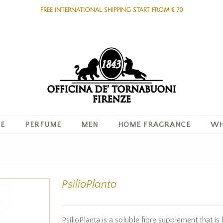
FREE INTERNATIONAL SHIPPING START FROM € 70
RE
PERFUME
MEN
HOME FRAGRANCE
WH
PsilioPlanta
PsilioPlanta is a soluble fibre supplement that is 