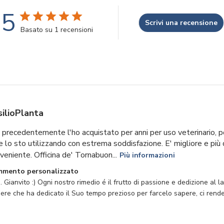
5
Scrivi una recensione
Basato su 1 recensioni
silioPlanta
 precedentemente l'ho acquistato per anni per uso veterinario, p
e lo sto utilizzando con estrema soddisfazione. E' migliore e più 
nveniente. Officina de' Tornabuon...
Più informazioni
tario del negozio sulla recensione di Titolo del commento pe
mmento personalizzato
. Gianvito :) Ogni nostro rimedio é il frutto di passione e dedizione al 
ere che ha dedicato il Suo tempo prezioso per farcelo sapere, ci rend