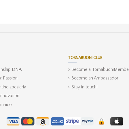
TORNABUONI CLUB
anship DNA
Become a TornabuoniMembe
 & Passion
Become an Ambassador
ntine spezieria
Stay in touch!
Innovation
annico