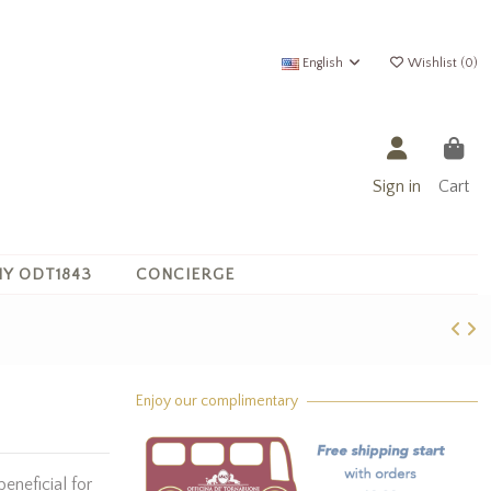
English
Wishlist (
0
)
Sign in
Cart
Y ODT1843
CONCIERGE
Enjoy our complimentary
beneficial for