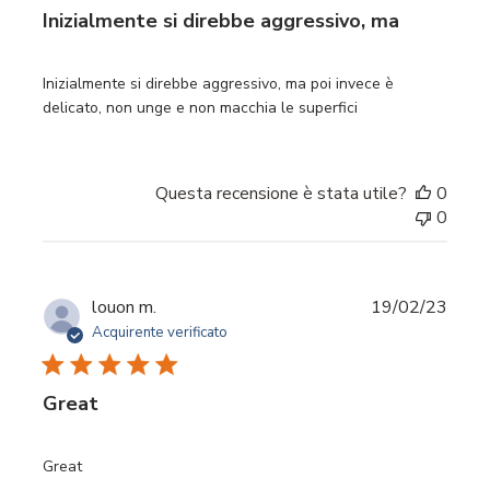
Inizialmente si direbbe aggressivo, ma
Inizialmente si direbbe aggressivo, ma poi invece è
delicato, non unge e non macchia le superfici
Questa recensione è stata utile?
0
0
Data
louon m.
19/02/23
di
Acquirente verificato
pubbl
Great
Great