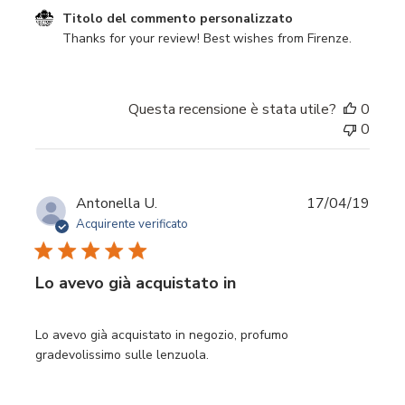
Commenti del proprietario del negozio sulla recensione 
Titolo del commento personalizzato
Thanks for your review! Best wishes from Firenze.
Questa recensione è stata utile?
0
0
Data
Antonella U.
17/04/19
di
Acquirente verificato
pubbl
Lo avevo già acquistato in
Lo avevo già acquistato in negozio, profumo
gradevolissimo sulle lenzuola.