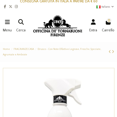
CONSEGNA GRATUITA IN ITALIA A PARTIRE DA € 60
Italiano
0
Menu
Cerca
Entra
Carrello
Home
FRAGRANZE CASA
Etrusco - Con Note Olfattive Legnose, Fresche, Speziate,
Agrumate e Ambrate