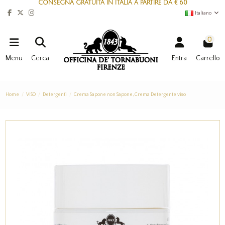
CONSEGNA GRATUITA IN ITALIA A PARTIRE DA € 60
Italiano
0
Menu
Cerca
Entra
Carrello
Home
VISO
Detergenti
Crema Sapone non Sapone, Crema Detergente viso