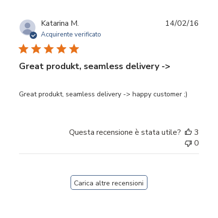
Data
Katarina M.
14/02/16
di
Acquirente verificato
pubbl
Great produkt, seamless delivery ->
Great produkt, seamless delivery -> happy customer ;)
Questa recensione è stata utile?
3
0
Carica altre recensioni