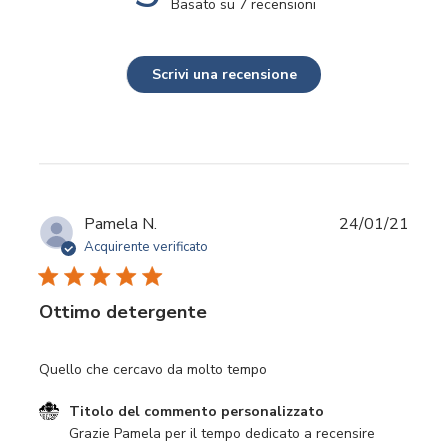
Basato su 7 recensioni
Scrivi una recensione
Data
Pamela N.
24/01/21
di
Acquirente verificato
pubbl
Ottimo detergente
Quello che cercavo da molto tempo
Commenti del proprietario del negozio sulla recensione di
Titolo del commento personalizzato
Grazie Pamela per il tempo dedicato a recensire 