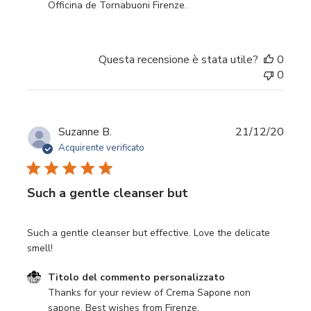
Officina de Tornabuoni Firenze.
Questa recensione è stata utile?
0
0
Data
Suzanne B.
21/12/20
di
Acquirente verificato
pubbl
Such a gentle cleanser but
Such a gentle cleanser but effective. Love the delicate
smell!
Commenti del proprietario del negozio sulla recensione di
Titolo del commento personalizzato
Thanks for your review of Crema Sapone non 
sapone. Best wishes from Firenze.