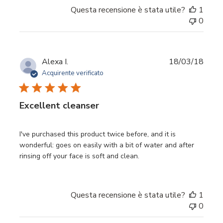
Questa recensione è stata utile?
1
0
Data
Alexa I.
18/03/18
di
Acquirente verificato
pubbl
Excellent cleanser
I've purchased this product twice before, and it is
wonderful: goes on easily with a bit of water and after
rinsing off your face is soft and clean.
Questa recensione è stata utile?
1
0