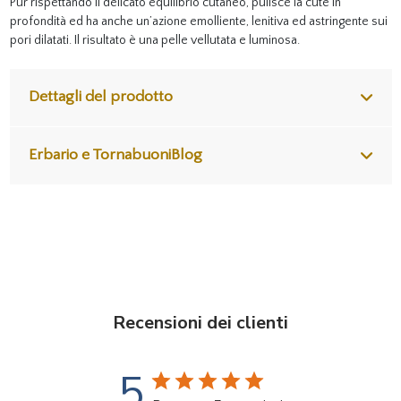
Pur rispettando il delicato equilibrio cutaneo, pulisce la cute in
profondità ed ha anche un’azione emolliente, lenitiva ed astringente sui
pori dilatati. Il risultato è una pelle vellutata e luminosa.
Dettagli del prodotto
Erbario e TornabuoniBlog
Recensioni dei clienti
5