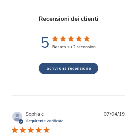
Recensioni dei clienti
5
Basato su 2 recensioni
Scrivi una recensione
Data
Sophia c.
07/04/19
di
Acquirente verificato
pubbl