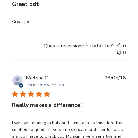
Great pdt
Great pdt
Questa recensione è stata utile?
0
0
Data
Marlena C.
23/05/18
di
Recensore verificato
pubbl
Really makes a difference!
I was vacationing in Italy and came across this store that
smelled so good! I'm very into skincare and scents so it's
a shop I have to check out. My skin is very sensitive and I