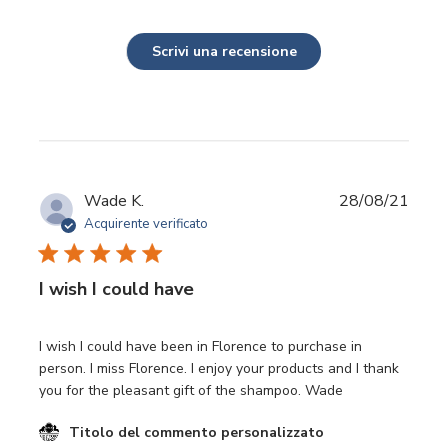
Scrivi una recensione
Data
Wade K.
28/08/21
di
Acquirente verificato
pubbl
I wish I could have
I wish I could have been in Florence to purchase in
person. I miss Florence. I enjoy your products and I thank
you for the pleasant gift of the shampoo. Wade
Commenti del proprietario del negozio sulla recensione d
Titolo del commento personalizzato