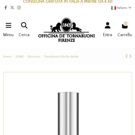
CONSEGNA GRATUITA IN ITALIA A PARTIRE DA € 60
Italiano
0
Menu
Cerca
Entra
Carrello
Home
UOMO
Skin care
Tornabuoni Olio Pre Barba