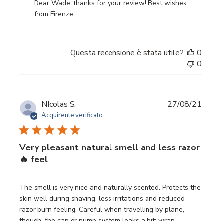
Dear Wade, thanks for your review! Best wishes 
from Firenze.
Questa recensione è stata utile?
0
0
Data
NIcolas S.
27/08/21
di
Acquirente verificato
pubbl
Very pleasant natural smell and less razor
🔥 feel
The smell is very nice and naturally scented. Protects the
skin well during shaving, less irritations and reduced
razor burn feeling. Careful when travelling by plane,
though, the cap or pump system leaks a bit: wrap