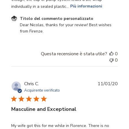
individually in a sealed plastic...
Più informazioni
Commenti del proprietario del negozio sulla recensione d
Titolo del commento personalizzato
Dear Nicolas, thanks for your review! Best wishes 
from Firenze.
Questa recensione è stata utile?
0
0
Data
Chris C.
11/01/20
di
Acquirente verificato
pubbl
Masculine and Exceptional
My wife got this for me while in Florence. There is no